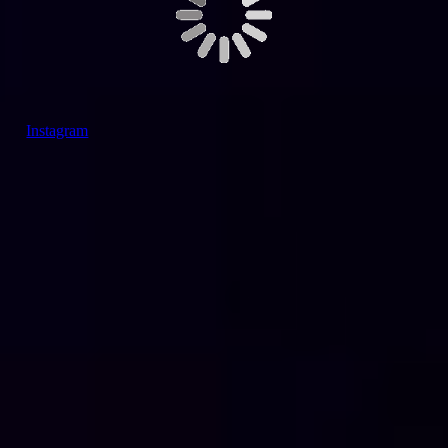
Instagram